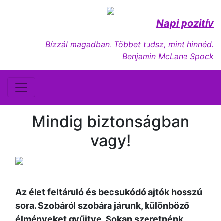
Napi pozitív
Bízzál magadban. Többet tudsz, mint hinnéd.
Benjamin McLane Spock
Mindig biztonságban
vagy!
Az élet feltáruló és becsukódó ajtók hosszú
sora. Szobáról szobára járunk, különböző
élményeket gyűjtve. Sokan szeretnénk