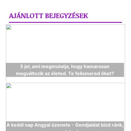
AJÁNLOTT BEJEGYZÉSEK
5 jel, ami megmutatja, hogy hamarosan
megváltozik az életed. Te felismered őket?
A keddi nap Angyal üzenete - Gondjaidat bízd ránk,