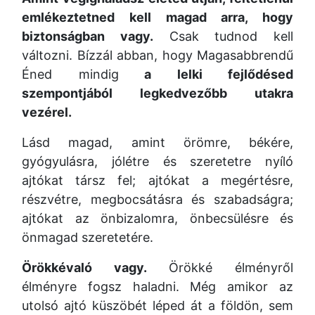
emlékeztetned kell magad arra, hogy
biztonságban vagy.
Csak tudnod kell
változni. Bízzál abban, hogy Magasabbrendű
Éned mindig
a lelki fejlődésed
szempontjából legkedvezőbb utakra
vezérel.
Lásd magad, amint örömre, békére,
gyógyulásra, jólétre és szeretetre nyíló
ajtókat társz fel; ajtókat a megértésre,
részvétre, megbocsátásra és szabadságra;
ajtókat az önbizalomra, önbecsülésre és
önmagad szeretetére.
Örökkévaló vagy.
Örökké élményről
élményre fogsz haladni. Még amikor az
utolsó ajtó küszöbét léped át a földön, sem