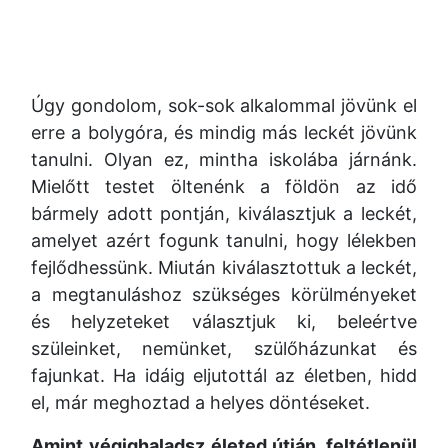
Úgy gondolom, sok-sok alkalommal jövünk el
erre a bolygóra, és mindig más leckét jövünk
tanulni. Olyan ez, mintha iskolába járnánk.
Mielőtt testet öltenénk a földön az idő
bármely adott pontján, kiválasztjuk a leckét,
amelyet azért fogunk tanulni, hogy lélekben
fejlődhessünk. Miután kiválasztottuk a leckét,
a megtanuláshoz szükséges körülményeket
és helyzeteket választjuk ki, beleértve
szüleinket, nemünket, szülőházunkat és
fajunkat. Ha idáig eljutottál az életben, hidd
el, már meghoztad a helyes döntéseket.
Amint végighaladsz életed útján, feltétlenül