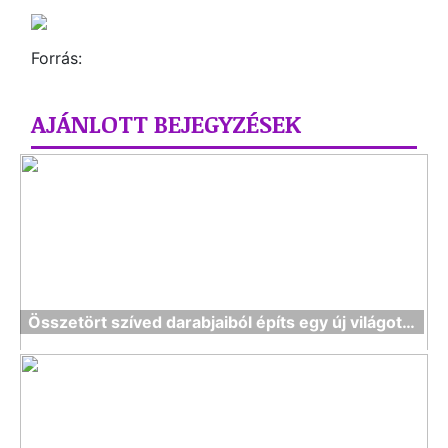
Forrás:
AJÁNLOTT BEJEGYZÉSEK
Összetört szíved darabjaiból építs egy új világot…