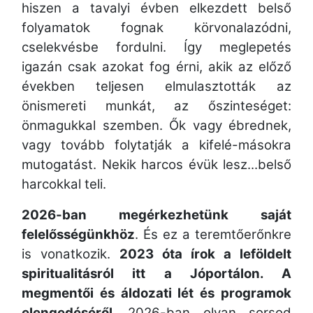
hiszen a tavalyi évben elkezdett belső
folyamatok fognak körvonalazódni,
cselekvésbe fordulni. Így meglepetés
igazán csak azokat fog érni, akik az előző
években teljesen elmulasztották az
önismereti munkát, az őszinteséget:
önmagukkal szemben. Ők vagy ébrednek,
vagy tovább folytatják a kifelé-másokra
mutogatást. Nekik harcos évük lesz...belső
harcokkal teli.
2026-ban megérkezhetünk saját
felelősségünkhöz
. És ez a teremtőerőnkre
is vonatkozik.
2023 óta írok a leföldelt
spiritualitásról itt a Jóportálon. A
megmentői és áldozati lét és programok
elengedéséről.
2026-ban olyan sorsod