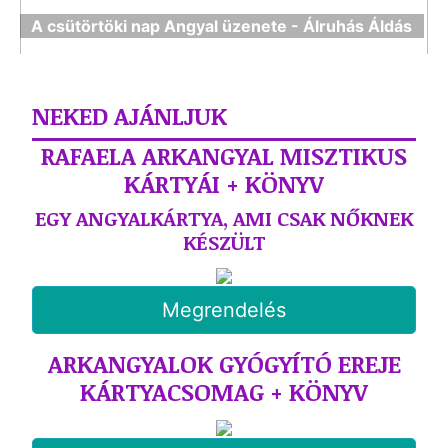
A csütörtöki nap Angyal üzenete - Álruhás Áldás
NEKED AJÁNLJUK
RAFAELA ARKANGYAL MISZTIKUS
KÁRTYÁI + KÖNYV
EGY ANGYALKÁRTYA, AMI CSAK NŐKNEK
KÉSZÜLT
Megrendelés
ARKANGYALOK GYÓGYÍTÓ EREJE
KÁRTYACSOMAG + KÖNYV