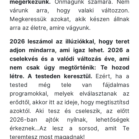
megérkezünk.
Önmagunk számára. Nem
várunk arra, hogy valaki változzon.
Megkeressük azokat, akik készen állnak
arra az életre, amire vágyunk.
2026 leszámol az illúziókkal, hogy teret
adjon mindarra, ami igaz lehet. 2026 a
cselekvés és a valódi változás éve, ami
nem csak úgy megtörténik: Te hozod
létre. A testeden keresztül.
Ezért, ha a
tested még tele van fájdalmas
programokkal, melyek elválasztanak az
erődtől, akkor itt az ideje, hogy megtisztítsd
azoktól. Aki tesz és cseleszik, az előtt
2026-ban ajtók nyílnak, lehetőségek
érkeznek...Az lesz a sorsod, amit Te
teremtesz most magadnak!