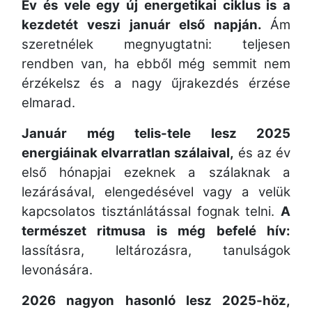
Év és vele egy új energetikai ciklus is a
kezdetét veszi január első napján.
Ám
szeretnélek megnyugtatni: teljesen
rendben van, ha ebből még semmit nem
érzékelsz és a nagy űjrakezdés érzése
elmarad.
Január még telis-tele lesz 2025
energiáinak elvarratlan szálaival,
és az év
első hónapjai ezeknek a szálaknak a
lezárásával, elengedésével vagy a velük
kapcsolatos tisztánlátással fognak telni.
A
természet ritmusa is még befelé hív:
lassításra, leltározásra, tanulságok
levonására.
2026 nagyon hasonló lesz 2025-höz,