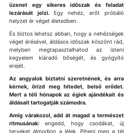
üzenet egy sikeres időszak és feladat
lezárását jelzi.
Egy nehéz, erőt próbáló
helyzet ér véget életedben.
És biztos lehetsz abban, hogy a nehézségek
véget érésével, áldásos időszak köszönt rád,
melyben megtapasztalhatod az isteni
kegyelem kiáradó bőségét, és gyógyító
erejét.
Az angyalok biztatni szeretnének, és arra
kérnek, őrizd meg hitedet, belső erődet.
Mert a téli hónapok az égiek ajándékait és
áldásait tartogatják számodra.
Amíg várakozol, add át magad a természet
ritmusának:
engedd, hogy csodákat, új
terveket álmodjon a lélek. Pihenj meg a tél