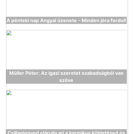
A pénteki nap Angyal üzenete – Minden jóra fordul!
Müller Péter: Az igazi szeretet szabadságból van
szőve
Csillagjegyed elárulja mi a karmikus küldetésed és