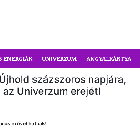
S ENERGIÁK
UNIVERZUM
ANGYALKÁRTYA
Újhold százszoros napjára,
 az Univerzum erejét!
oros erővel hatnak!