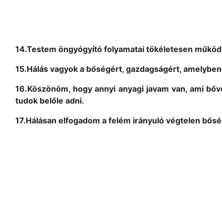
14.Testem öngyógyító folyamatai tökéletesen műkö
15.Hálás vagyok a bőségért, gazdagságért, amelyben
16.Köszönöm, hogy annyi anyagi javam van, ami bő
tudok belőle adni.
17.Hálásan elfogadom a felém irányuló végtelen bősé