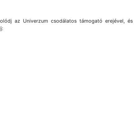
olódj az Univerzum csodálatos támogató erejével, és
j: