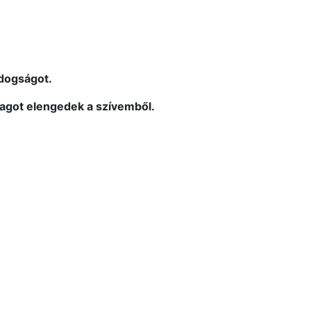
dogságot.
got elengedek a szívemből.