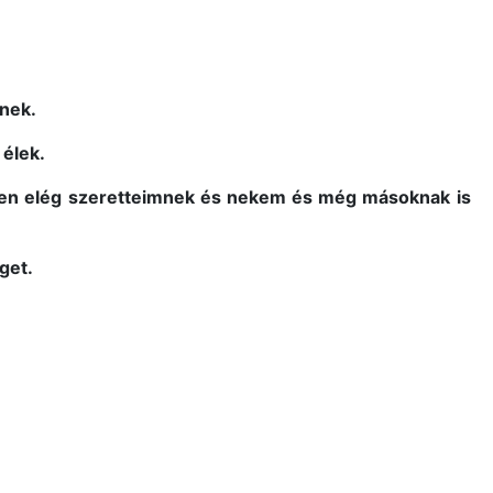
dnek.
 élek.
ven elég szeretteimnek és nekem és még másoknak is
get.