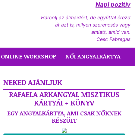
Napi pozitív
Harcolj az álmaidért, de egyúttal érezd
át azt is, milyen szerencsés vagy
amiatt, amid van.
Cesc Fabregas
ONLINE WORKSHOP
NŐI ANGYALKÁRTYA
NEKED AJÁNLJUK
RAFAELA ARKANGYAL MISZTIKUS
KÁRTYÁI + KÖNYV
EGY ANGYALKÁRTYA, AMI CSAK NŐKNEK
KÉSZÜLT