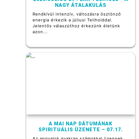
NAGY ÁTALAKULÁS
Rendkívül intenzív, változásra ösztönző
energia érkezik a júliusi Teliholddal.
Jelentős válaszúthoz érkezünk életünk
azon...
A MAI NAP DÁTUMÁNAK
SPIRITUÁLIS ÜZENETE – 07.17.
Az angyalok gyakran számokkal üzennek