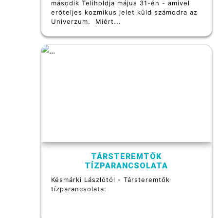
második Teliholdja május 31-én - amivel
erőteljes kozmikus jelet küld számodra az
Univerzum. Miért...
TÁRSTEREMTŐK
TÍZPARANCSOLATA
Késmárki Lászlótól - Társteremtők
tízparancsolata: