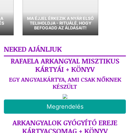
 A
MA ÉJJEL ÉRKEZIK A NYÁR ELSŐ
ÉS
TELIHOLDJA - RITUÁLÉ, HOGY
BEFOGADD AZ ÁLDÁSAIT!
NEKED AJÁNLJUK
RAFAELA ARKANGYAL MISZTIKUS
KÁRTYÁI + KÖNYV
EGY ANGYALKÁRTYA, AMI CSAK NŐKNEK
KÉSZÜLT
Megrendelés
ARKANGYALOK GYÓGYÍTÓ EREJE
KÁRTYACSOMAG + KÖNYV