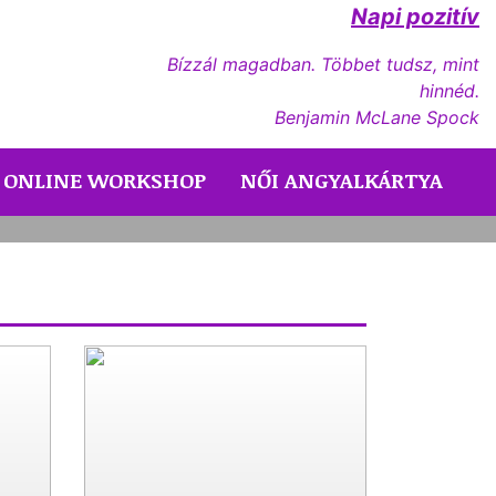
Napi pozitív
Bízzál magadban. Többet tudsz, mint
hinnéd.
Benjamin McLane Spock
, most visszatér hozzád!
ONLINE WORKSHOP
NŐI ANGYALKÁRTYA
Next