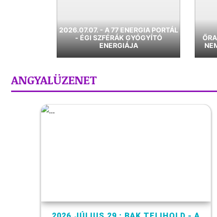
2026.07.07. - A 77 ENERGIA PORTÁL
- ÉGI SZFÉRÁK GYÓGYÍTÓ
ŐRA
ENERGIÁJA
NEM
ANGYALÜZENET
2026.JÚLIUS 29 : BAK TELIHOLD - A