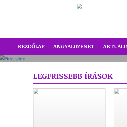
A mai nap 
(CURRENT)
KEZDŐLAP
ANGYALÜZENET
AKTUÁLI
Previous
LEGFRISSEBB ÍRÁSOK