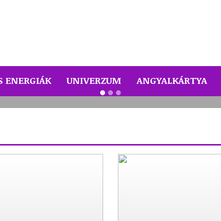
Angyal üzenete - Minden jó, amit tettél
S ENERGIÁK
UNIVERZUM
ANGYALKÁRTYA