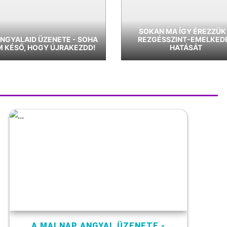
SOKAN MA ÍGY ÉREZZÜK
NGYALAID ÜZENETE - SOHA
REZGÉSSZINT-EMELKED
 KÉSŐ, HOGY ÚJRAKEZDD!
HATÁSÁT
A MAI NAP ANGYAL ÜZENETE -