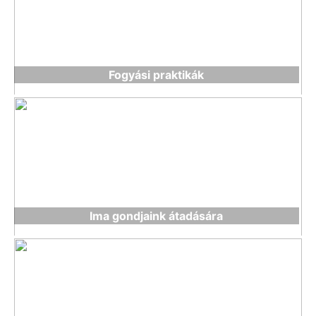
Fogyási praktikák
Ima gondjaink átadására