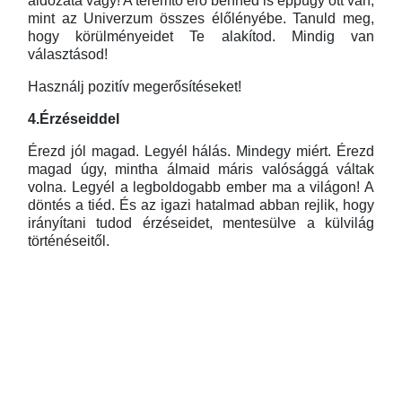
áldozata vagy! A teremtő erő benned is éppúgy ott van,
mint az Univerzum összes élőlényébe. Tanuld meg,
hogy körülményeidet Te alakítod. Mindig van
választásod!
Használj pozitív megerősítéseket!
4.Érzéseiddel
Érezd jól magad. Legyél hálás. Mindegy miért. Érezd
magad úgy, mintha álmaid máris valósággá váltak
volna. Legyél a legboldogabb ember ma a világon! A
döntés a tiéd. És az igazi hatalmad abban rejlik, hogy
irányítani tudod érzéseidet, mentesülve a külvilág
történéseitől.