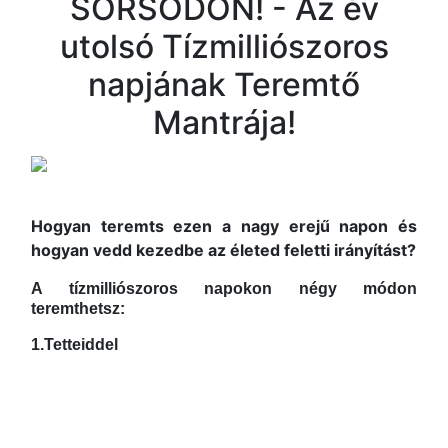
SORSODON! - Az év
utolsó Tízmilliószoros
napjának Teremtő
Mantrája!
Hogyan teremts ezen a nagy erejű napon és
hogyan vedd kezedbe az életed feletti irányítást?
A tízmilliószoros napokon négy módon
teremthetsz:
1.Tetteiddel