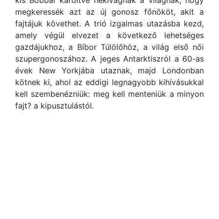
kis Bobbal karöltve nekivágnak a világnak, hogy
megkeressék azt az új gonosz főnököt, akit a
fajtájuk követhet. A trió izgalmas utazásba kezd,
amely végül elvezet a következő lehetséges
gazdájukhoz, a Bíbor Túlölőhöz, a világ első női
szupergonoszához. A jeges Antarktiszról a 60-as
évek New Yorkjába utaznak, majd Londonban
kötnek ki, ahol az eddigi legnagyobb kihívásukkal
kell szembenézniük: meg kell menteniük a minyon
fajt? a kipusztulástól.