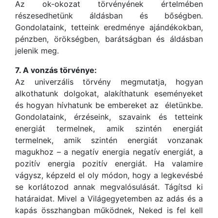
Az ok-okozat törvényének értelmében
részesedhetünk áldásban és bőségben.
Gondolataink, tetteink eredménye ajándékokban,
pénzben, örökségben, barátságban és áldásban
jelenik meg.
7. A vonzás törvénye:
Az univerzális törvény megmutatja, hogyan
alkothatunk dolgokat, alakíthatunk eseményeket
és hogyan hívhatunk be embereket az életünkbe.
Gondolataink, érzéseink, szavaink és tetteink
energiát termelnek, amik szintén energiát
termelnek, amik szintén energiát vonzanak
magukhoz – a negatív energia negatív energiát, a
pozitív energia pozitív energiát. Ha valamire
vágysz, képzeld el oly módon, hogy a legkevésbé
se korlátozod annak megvalósulását. Tágítsd ki
határaidat. Mivel a Világegyetemben az adás és a
kapás összhangban működnek, Neked is fel kell