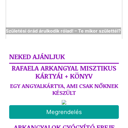
Születési órád árulkodik rólad! – Te mikor születtél?
NEKED AJÁNLJUK
RAFAELA ARKANGYAL MISZTIKUS
KÁRTYÁI + KÖNYV
EGY ANGYALKÁRTYA, AMI CSAK NŐKNEK
KÉSZÜLT
Megrendelés
ARKANGYALOK GYÓGYÍTÓ EREJE