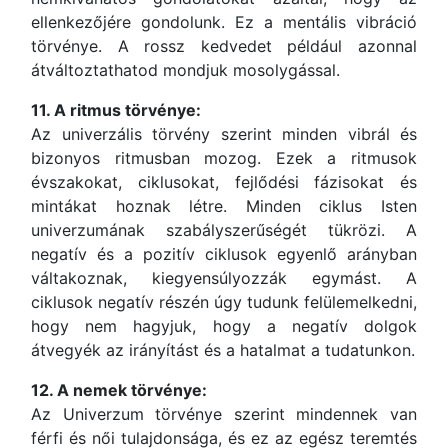
ellenkezőjére gondolunk. Ez a mentális vibráció
törvénye. A rossz kedvedet például azonnal
átváltoztathatod mondjuk mosolygással.
11. A ritmus törvénye:
Az univerzális törvény szerint minden vibrál és
bizonyos ritmusban mozog. Ezek a ritmusok
évszakokat, ciklusokat, fejlődési fázisokat és
mintákat hoznak létre. Minden ciklus Isten
univerzumának szabályszerűségét tükrözi. A
negatív és a pozitív ciklusok egyenlő arányban
váltakoznak, kiegyensúlyozzák egymást. A
ciklusok negatív részén úgy tudunk felülemelkedni,
hogy nem hagyjuk, hogy a negatív dolgok
átvegyék az irányítást és a hatalmat a tudatunkon.
12. A nemek törvénye:
Az Univerzum törvénye szerint mindennek van
férfi és női tulajdonsága, és ez az egész teremtés