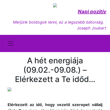
Napi pozitív
Merjünk boldogok lenni, ez a legszebb bátorság.
Joseph Joubert
A hét energiája
(09.02.-09.08.) –
Elérkezett a Te időd…
Elérkezett az idő, hogy vezető szerepet vállalj