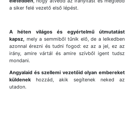
életedben
, hogy átvedd az irányítást és megtedd
a siker felé vezető első lépést.
A héten világos és egyértelmű útmutatást
kapsz,
mely a semmiből tűnik elő, de a lelkedben
azonnal érezni és tudni fogod: ez az a jel, ez az
irány, amire vártál és amire szívből igent tudsz
mondani.
Angyalaid és szellemi vezetőid olyan embereket
küldenek
hozzád, akik segítenek neked az
utadon.