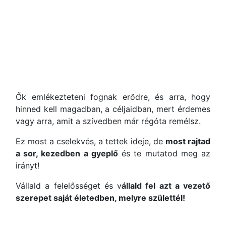
Ők emlékezteteni fognak erődre, és arra, hogy
hinned kell magadban, a céljaidban, mert érdemes
vagy arra, amit a szívedben már régóta remélsz.
Ez most a cselekvés, a tettek ideje, de
most rajtad
a sor, kezedben a gyeplő
és te mutatod meg az
irányt!
Vállald a felelősséget és v
állald fel azt a vezető
szerepet saját életedben, melyre születtél!