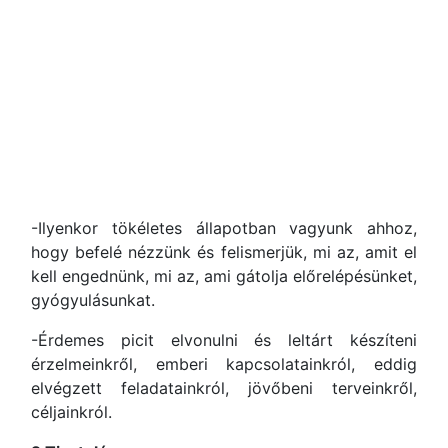
-Ilyenkor tökéletes állapotban vagyunk ahhoz,
hogy befelé nézzünk és felismerjük, mi az, amit el
kell engednünk, mi az, ami gátolja előrelépésünket,
gyógyulásunkat.
-Érdemes picit elvonulni és leltárt készíteni
érzelmeinkről, emberi kapcsolatainkról, eddig
elvégzett feladatainkról, jövőbeni terveinkről,
céljainkról.