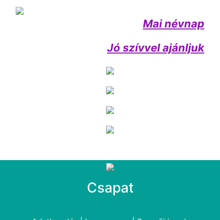
Mai névnap
Jó szívvel ajánljuk
Csapat