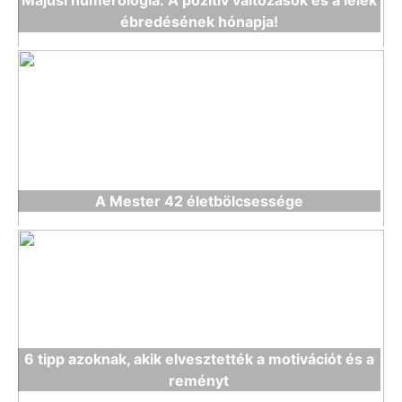
Májusi numerológia: A pozitív változások és a lélek
ébredésének hónapja!
A Mester 42 életbölcsessége
6 tipp azoknak, akik elvesztették a motivációt és a
reményt