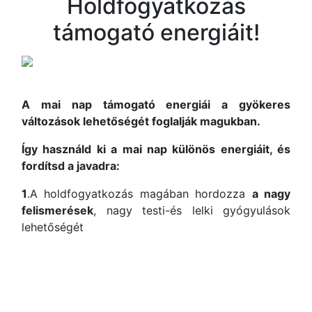
Holdfogyatkozás
támogató energiáit!
A mai nap támogató energiái a gyökeres
változások lehetőségét foglalják magukban.
Így használd ki a mai nap különös energiáit, és
fordítsd a javadra:
1
.A holdfogyatkozás magában hordozza
a nagy
felismerések
, nagy testi-és lelki gyógyulások
lehetőségét