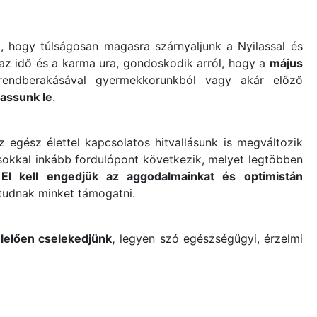
, hogy túlságosan magasra szárnyaljunk a Nyilassal és
az idő és a karma ura, gondoskodik arról, hogy a
május
rendberakásával gyermekkorunkból vagy akár előző
assunk le
.
az egész élettel kapcsolatos hitvallásunk is megváltozik
 sokkal inkább fordulópont következik, melyet legtöbben
 El kell engedjük az aggodalmainkat és optimistán
l tudnak minket támogatni.
lelően cselekedjünk,
legyen szó egészségügyi, érzelmi