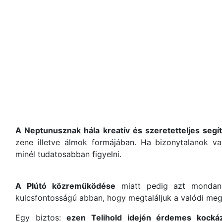
A Neptunusznak hála kreatív és szeretetteljes segí
zene illetve álmok formájában. Ha bizonytalanok v
minél tudatosabban figyelni.
A Plútó közreműködése
miatt pedig azt mondaná
kulcsfontosságú abban, hogy megtaláljuk a valódi meg
Egy biztos:
ezen Telihold idején érdemes kockáz