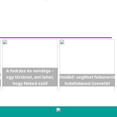
A fodrász és vendége -
j
egy történet, ami lehet,
Holdkő: segíthet felismerni
hogy Neked szól!
tudattalanod üzenetét