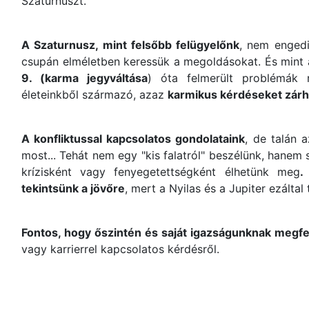
Szaturnuszt.
A Szaturnusz, mint felsőbb felügyelőnk
, nem engedi
csupán elméletben keressük a megoldásokat. És mint 
9. (karma jegyváltása
) óta felmerült problémák 
életeinkből származó, azaz
karmikus kérdéseket zárh
A konfliktussal kapcsolatos gondolataink
, de talán 
most... Tehát nem egy "kis falatról" beszélünk, hanem
krízisként vagy fenyegetettségként élhetünk meg
.
tekintsünk a jövőre
, mert a Nyilas és a Jupiter ezálta
Fontos, hogy őszintén és saját igazságunknak megfe
vagy karrierrel kapcsolatos kérdésről.