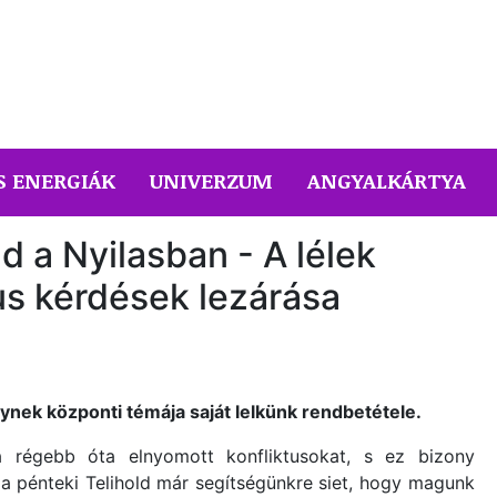
S ENERGIÁK
UNIVERZUM
ANGYALKÁRTYA
ld a Nyilasban - A lélek
us kérdések lezárása
ynek központi témája saját lelkünk rendbetétele.
 régebb óta elnyomott konfliktusokat, s ez bizony
 a pénteki Telihold már segítségünkre siet, hogy magunk