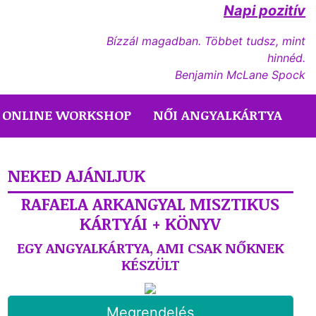
Napi pozitív
Bízzál magadban. Többet tudsz, mint
hinnéd.
Benjamin McLane Spock
ONLINE WORKSHOP
NŐI ANGYALKÁRTYA
NEKED AJÁNLJUK
RAFAELA ARKANGYAL MISZTIKUS
KÁRTYÁI + KÖNYV
EGY ANGYALKÁRTYA, AMI CSAK NŐKNEK
KÉSZÜLT
Megrendelés