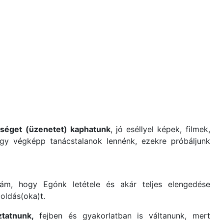
tséget (üzenetet) kaphatunk
, jó eséllyel képek, filmek,
agy végképp tanácstalanok lennénk, ezekre próbáljunk
m, hogy Egónk letétele és akár teljes elengedése
oldás(oka)t.
tatnunk,
fejben és gyakorlatban is váltanunk, mert