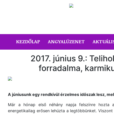
(CURRENT)
KEZDŐLAP
ANGYALÜZENET
AKTUÁLI
2017. június 9.: Teliho
forradalma, karmik
A júniusunk egy rendkívül érzelmes időszak lesz, mel
Már a hónap első néhány napja felszínre hozta a
energetikailag erősen lehúzta a legtöbbünket. Viszont