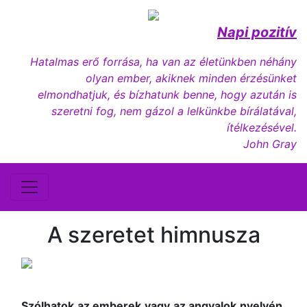
Napi pozitív
Hatalmas erő forrása, ha van az életünkben néhány
olyan ember, akiknek minden érzésünket
elmondhatjuk, és bízhatunk benne, hogy azután is
szeretni fog, nem gázol a lelkünkbe bírálatával,
ítélkezésével.
John Gray
A szeretet himnusza
Szólhatok az emberek vagy az angyalok nyelvén,