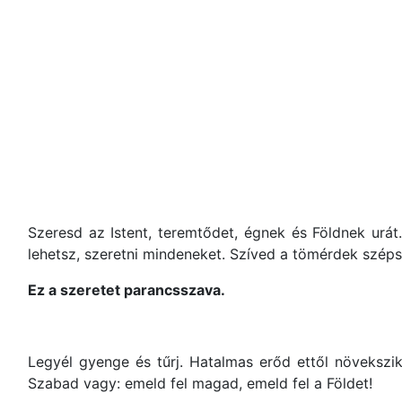
Szeresd az Istent, teremtődet, égnek és Földnek urát
lehetsz, szeretni mindeneket. Szíved a tömérdek szép
Ez a szeretet parancsszava.
Legyél gyenge és tűrj. Hatalmas erőd ettől növekszi
Szabad vagy: emeld fel magad, emeld fel a Földet!