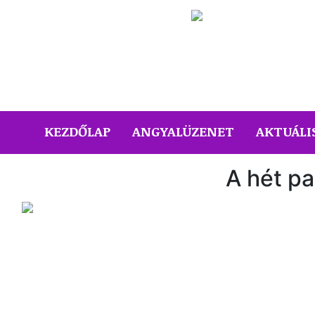
(CURRENT)
KEZDŐLAP
ANGYALÜZENET
AKTUÁLI
A hét p