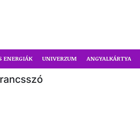
S ENERGIÁK
UNIVERZUM
ANGYALKÁRTYA
arancsszó