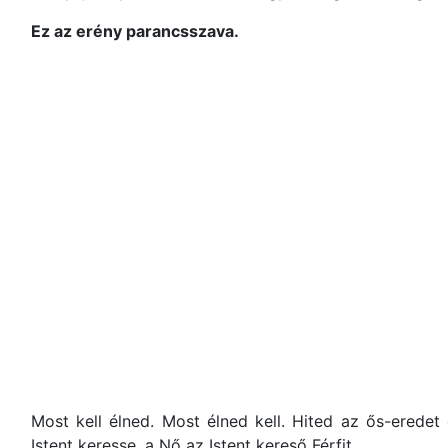
Ez az erény parancsszava.
Most kell élned. Most élned kell. Hited az ős-erede
Istent keresse, a Nő az Istent kereső Férfit.