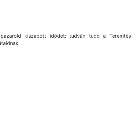
pazarold kiszabott idődet: tudván tudd a Teremtés
átaidnak.