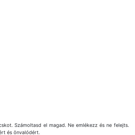
ocskot. Számoltasd el magad. Ne emlékezz és ne felejts.
ért és önvalódért.