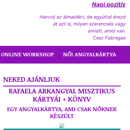
Napi pozitív
Harcolj az álmaidért, de egyúttal érezd
át azt is, milyen szerencsés vagy
amiatt, amid van.
Cesc Fabregas
ONLINE WORKSHOP
NŐI ANGYALKÁRTYA
NEKED AJÁNLJUK
RAFAELA ARKANGYAL MISZTIKUS
KÁRTYÁI + KÖNYV
EGY ANGYALKÁRTYA, AMI CSAK NŐKNEK
KÉSZÜLT