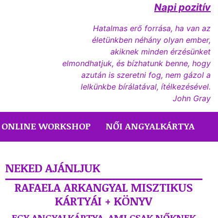
Napi pozitív
Hatalmas erő forrása, ha van az
életünkben néhány olyan ember,
akiknek minden érzésünket
elmondhatjuk, és bízhatunk benne, hogy
azután is szeretni fog, nem gázol a
lelkünkbe bírálatával, ítélkezésével.
John Gray
ONLINE WORKSHOP
NŐI ANGYALKÁRTYA
NEKED AJÁNLJUK
RAFAELA ARKANGYAL MISZTIKUS
KÁRTYÁI + KÖNYV
EGY ANGYALKÁRTYA, AMI CSAK NŐKNEK