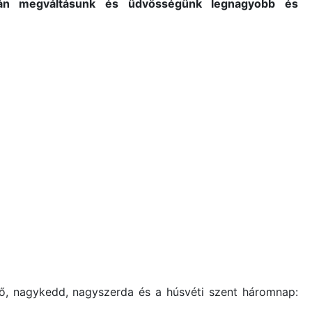
mán megváltásunk és üdvösségünk legnagyobb és
fő, nagykedd, nagyszerda és a húsvéti szent háromnap: