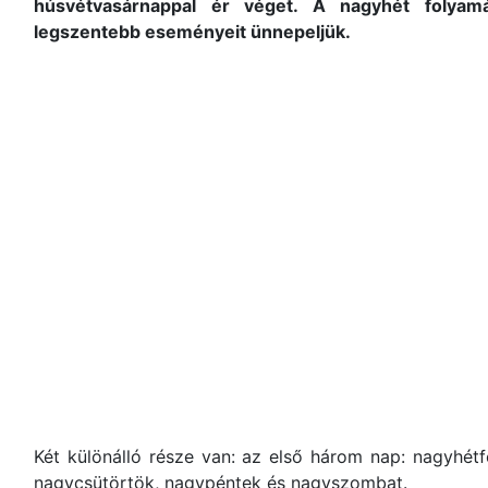
húsvétvasárnappal ér véget. A nagyhét folya
legszentebb eseményeit ünnepeljük.
Két különálló része van: az első három nap: nagyhét
nagycsütörtök, nagypéntek és nagyszombat.