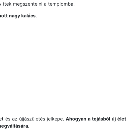
t vittek megszentelni a templomba.
nott nagy kalács
.
et és az újjászületés jelképe.
Ahogyan a tojásból új élet
 megváltására.