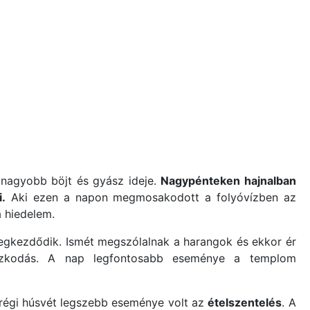
gnagyobb böjt és gyász ideje.
Nagypénteken hajnalban
.
Aki ezen a napon megmosakodott a folyóvízben az
 hiedelem.
gkezdődik. Ismét megszólalnak a harangok és ekkor ér
tózkodás. A nap legfontosabb eseménye a templom
A régi húsvét legszebb eseménye volt az
ételszentelés
. A