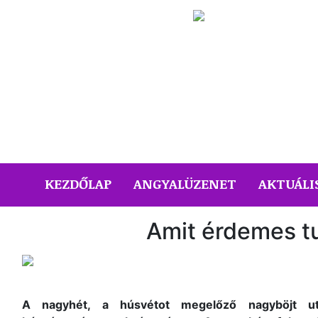
(CURRENT)
KEZDŐLAP
ANGYALÜZENET
AKTUÁLI
Amit érdemes tu
A nagyhét, a húsvétot megelőző nagyböjt ut