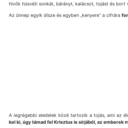
hívők húsvéti sonkát, bárányt, kalácsot, tojást és bor
Az ünnep egyik dísze és egyben „kenyere” a cifrára
fo
A legrégebbi eledelek közé tartozik a tojás, ami az él
kel ki, úgy támad fel Krisztus is sírjából, az emberek