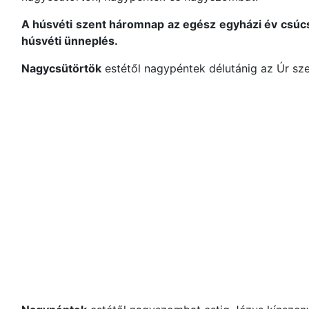
A húsvéti szent háromnap az egész egyházi év csúc
húsvéti ünneplés.
Nagycsütörtök
estétől nagypéntek délutánig az Úr sz