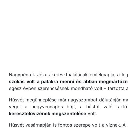
Nagypéntek Jézus kereszthalálának emléknapja, a le
szokás volt a patakra menni és abban megmártózni
egész évben szerencsésnek mondható volt – tartotta a
Húsvét megünneplése már nagyszombat délutánján me
véget a negyvennapos böjt, a hústól való tar
keresztelővizének megszentelése
volt.
Húsvét vasárnapján is fontos szerepe volt a víznek. 