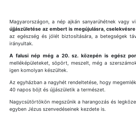
Magyarországon, a nép ajkán sanyarúhétnek vagy v
újjászületése az embert is megújulásra, cselekvésre é
az egészség és jólét biztosítására, a betegségek tá
irányultak.
A falusi nép még a 20. sz. közepén is egész port
melléképületeket, söpört, meszelt, még a szerszámo
igen komolyan készültek.
Az egyházban a nagyhét rendeltetése, hogy megemléke
40 napos böjt és újjászületik a természet.
Nagycsütörtökön megszűnik a harangozás és legköze
egyben Jézus szenvedéseinek kezdete is.