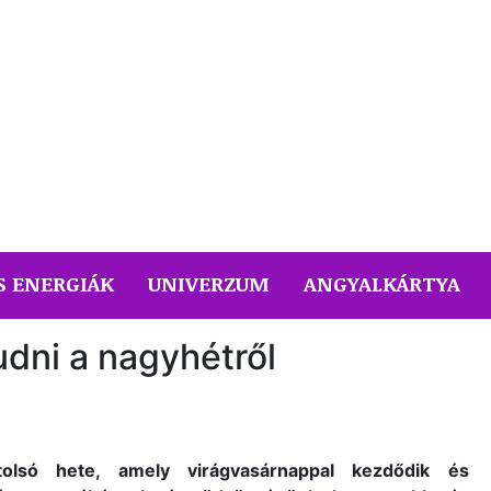
S ENERGIÁK
UNIVERZUM
ANGYALKÁRTYA
dni a nagyhétről
olsó hete, amely virágvasárnappal kezdődik és