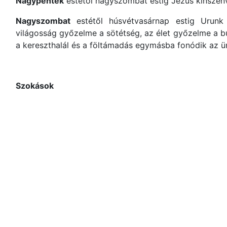
Nagypéntek
estétől nagyszombat estig Jézus kínszen
Nagyszombat
estétől húsvétvasárnap estig Urunk
világosság győzelme a sötétség, az élet győzelme a bűn
a kereszthalál és a föltámadás egymásba fonódik az ü
Szokások