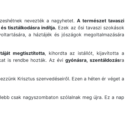
izeshétnek nevezték a nagyhetet.
A természet tavaszi
s tisztálkodásra indítja.
Ezek az ősi tavaszi szokások
voltartására, a háztájék és jószágok megoltalmazására
áját megtisztította
, kihordta az istállót, kijavította a
kat is rendbe hozták. Az évi
gyónásra, szentáldozás
ra
zzünk Krisztus szenvedéseiről. Ezen a héten ér véget a
lebb csak nagyszombaton szólalnak meg újra. Ez a nap