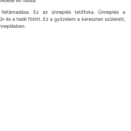
vedése és halála.
 feltámadása. Ez az ünneplés tetőfoka. Ünneplés a
 és a halál fölött. Ez a győzelem a kereszten született,
nneplésben.