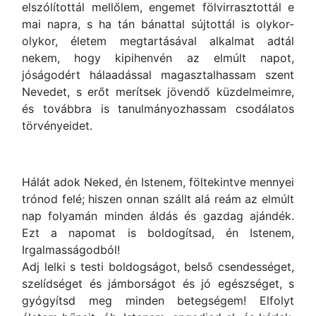
elszólítottál mellőlem, engemet fölvirrasztottál e
mai napra, s ha tán bánattal sújtottál is olykor-
olykor, életem megtartásával alkalmat adtál
nekem, hogy kipihenvén az elmúlt napot,
jóságodért hálaadással magasztalhassam szent
Nevedet, s erőt merítsek jövendő küzdelmeimre,
és továbbra is tanulmányozhassam csodálatos
törvényeidet.
Hálát adok Neked, én Istenem, föltekintve mennyei
trónod felé; hiszen onnan szállt alá reám az elmúlt
nap folyamán minden áldás és gazdag ajándék.
Ezt a napomat is boldogítsad, én Istenem,
Irgalmasságodból!
Adj lelki s testi boldogságot, belső csendességet,
szelídséget és jámborságot és jó egészséget, s
gyógyítsd meg minden betegségem! Elfolyt