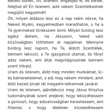
életem bűneit, óh, Istenem, engedjed el, és kérlek,
felejtsd el! Én Istenem, add nekem Szentlelkednek
megújító kegyelmét!
Óh, milyen áldásos lesz ez a nap reám nézve, ha
Neked Atyám, kegyelmedben maradhatok, s ha a
Te gyermeked törekszem lenni. Milyen boldog lesz
egész életem, ha Jézusom, Veled való
közösségben tölthetem el napjaimat. Mennyire
boldog lesz napom, ha Te, áldott Szentlélek,
bennem lakozol, s Te igazgatod utamat, és fényt
adsz nekem, ami által megvilágosulnak bennem
szent titkaid.
Uram és Istenem, áldd meg minden munkámat, ki-
és bemenetelemet, s adj meg nekem mindent, amit
áldó kezed jónak lát megadni–lelkemnek javára!
Uram és Istenem, ajándékozz meg Jézus Krisztus
tudományának szent erejével, hogy leküzdhessem
a gonoszt, hogy alázatosságban kereshessem, ami
fölemel, s hogy lélekben közeledhessem