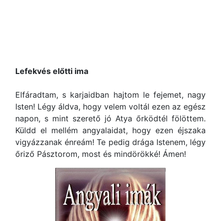
Lefekvés előtti ima
Elfáradtam, s karjaidban hajtom le fejemet, nagy
Isten! Légy áldva, hogy velem voltál ezen az egész
napon, s mint szerető jó Atya őrködtél fölöttem.
Küldd el mellém angyalaidat, hogy ezen éjszaka
vigyázzanak énreám! Te pedig drága Istenem, légy
őriző Pásztorom, most és mindörökké! Ámen!