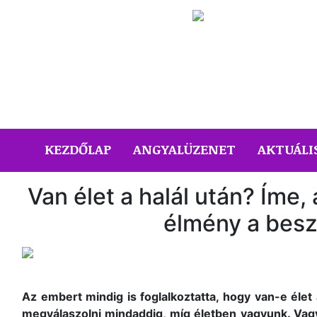
(CURRENT)
KEZDŐLAP
ANGYALÜZENET
AKTUÁLI
Van élet a halál után? Íme, 
élmény a besz
Az embert mindig is foglalkoztatta, hogy van-e élet
megválaszolni mindaddig, míg életben vagyunk. Vagy 