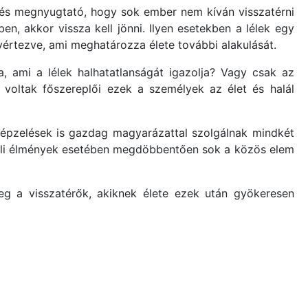
 és megnyugtató, hogy sok ember nem kíván visszatérni
en, akkor vissza kell jönni. Ilyen esetekben a lélek egy
lvértezve, ami meghatározza élete további alakulását.
, ami a lélek halhatatlanságát igazolja? Vagy csak az
ak voltak főszereplői ezek a személyek az élet és halál
lképzelések is gazdag magyarázattal szolgálnak mindkét
özeli élmények esetében megdöbbentően sok a közös elem
 meg a visszatérők, akiknek élete ezek után gyökeresen