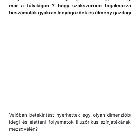
már a túlvilágon ? hogy szakszerűen fogalmazza
beszámolók gyakran lenyűgözőek és élmény gazdagok
Valóban betekintést nyerhettek egy olyan dimenzióba
idegi és élettani folyamatok illuzórikus színjátékán
mezsgyéjén?