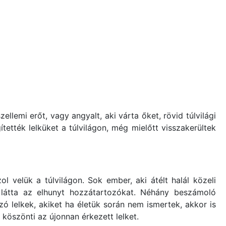
ellemi erőt, vagy angyalt, aki várta őket, rövid túlvilági
ették lelküket a túlvilágon, még mielőtt visszakerültek
ol velük a túlvilágon. Sok ember, aki átélt halál közeli
 látta az elhunyt hozzátartozókat. Néhány beszámoló
ó lelkek, akiket ha életük során nem ismertek, akkor is
 köszönti az újonnan érkezett lelket.