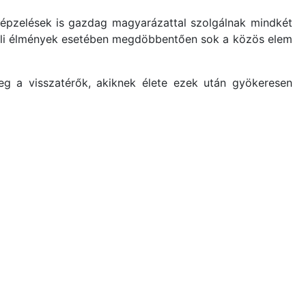
lképzelések is gazdag magyarázattal szolgálnak mindkét
özeli élmények esetében megdöbbentően sok a közös elem
 meg a visszatérők, akiknek élete ezek után gyökeresen