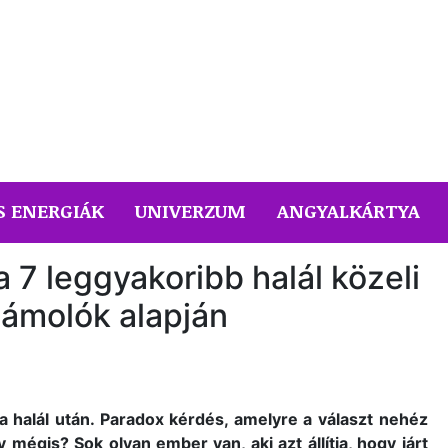
S ENERGIÁK
UNIVERZUM
ANGYALKÁRTYA
a 7 leggyakoribb halál közeli
ámolók alapján
 a halál után. Paradox kérdés, amelyre a választ nehéz
mégis? Sok olyan ember van, aki azt állítja, hogy járt