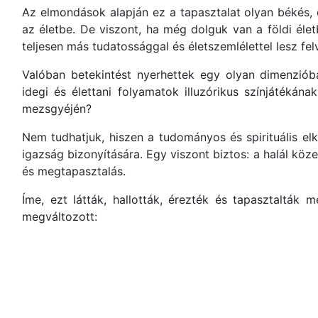
Az elmondások alapján ez a tapasztalat olyan békés,
az életbe. De viszont, ha még dolguk van a földi életb
teljesen más tudatossággal és életszemlélettel lesz fe
Valóban betekintést nyerhettek egy olyan dimenzióba
idegi és élettani folyamatok illuzórikus színjátékán
mezsgyéjén?
Nem tudhatjuk, hiszen a tudományos és spirituális e
igazság bizonyítására. Egy viszont biztos: a halál k
és megtapasztalás.
Íme, ezt látták, hallották, érezték és tapasztalták
megváltozott: