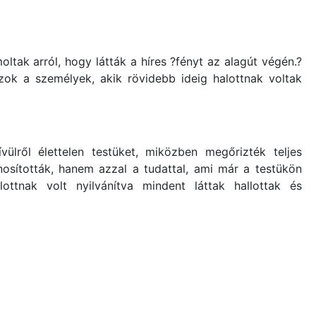
tak arról, hogy látták a híres ?fényt az alagút végén.?
zok a személyek, akik rövidebb ideig halottnak voltak
ívülről élettelen testüket, miközben megőrizték teljes
nosították, hanem azzal a tudattal, ami már a testükön
lottnak volt nyilvánítva mindent láttak hallottak és