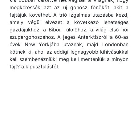
kis Bobbal karöltve nekivágnak a világnak, hogy
megkeressék azt az új gonosz főnököt, akit a
fajtájuk követhet. A trió izgalmas utazásba kezd,
amely végül elvezet a következő lehetséges
gazdájukhoz, a Bíbor Túlölőhöz, a világ első női
szupergonoszához. A jeges Antarktiszról a 60-as
évek New Yorkjába utaznak, majd Londonban
kötnek ki, ahol az eddigi legnagyobb kihívásukkal
kell szembenézniük: meg kell menteniük a minyon
fajt? a kipusztulástól.