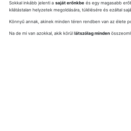
Sokkal inkább jelenti a
saját erőnkbe
és egy magasabb erőbe
kilátástalan helyzetek megoldására, túlélésére és ezáltal s
Könnyű annak, akinek minden téren rendben van az élete pozi
Na de mi van azokkal, akik körül
látszólag minden
összeomlo