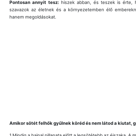
Pontosan annyit tesz:
hiszek abban, és teszek is érte,
szavazok az életnek és a környezetemben élő emberekne
hanem megoldásokat.
Amikor sötét felhők gyűlnek köréd és nem látod a kiutat, g
1.Mindig a hajnal pillanata előtt a legsötétebb az éjszaka.