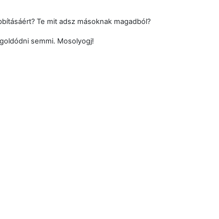
obbításáért? Te mit adsz másoknak magadból?
egoldódni semmi. Mosolyogj!