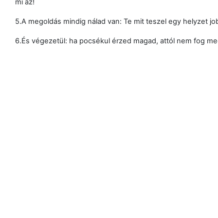
mi az!
5.A megoldás mindig nálad van: Te mit teszel egy helyzet j
6.És végezetül: ha pocsékul érzed magad, attól nem fog m