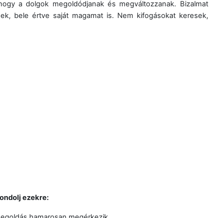
 hogy a dolgok megoldódjanak és megváltozzanak. Bizalmat
k, bele értve saját magamat is. Nem kifogásokat keresek,
ondolj ezekre:
 A megoldás hamarosan megérkezik.