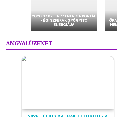
2026.07.07. - A 77 ENERGIA PORTÁL
- ÉGI SZFÉRÁK GYÓGYÍTÓ
ŐRA
ENERGIÁJA
NEM
ANGYALÜZENET
2026.JÚLIUS 29 : BAK TELIHOLD - A