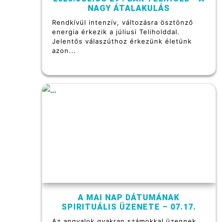
NAGY ÁTALAKULÁS
Rendkívül intenzív, változásra ösztönző
energia érkezik a júliusi Teliholddal.
Jelentős válaszúthoz érkezünk életünk
azon...
A MAI NAP DÁTUMÁNAK
SPIRITUÁLIS ÜZENETE – 07.17.
Az angyalok gyakran számokkal üzennek