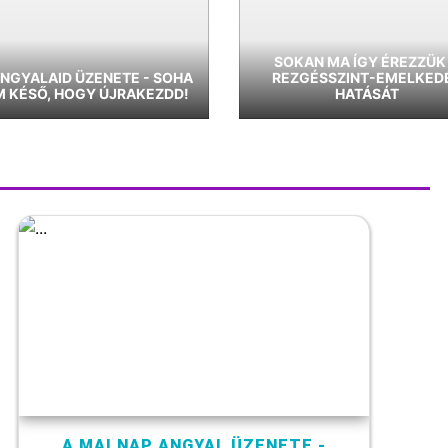
SOKAN MA ÍGY ÉREZZÜK
NGYALAID ÜZENETE - SOHA
REZGÉSSZINT-EMELKED
 KÉSŐ, HOGY ÚJRAKEZDD!
HATÁSÁT
A MAI NAP ANGYAL ÜZENETE -