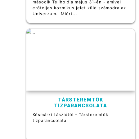
második Teliholdja május 31-én - amivel
erőteljes kozmikus jelet küld számodra az
Univerzum. Miért...
TÁRSTEREMTŐK
TÍZPARANCSOLATA
Késmárki Lászlótól - Társteremtők
tízparancsolata: