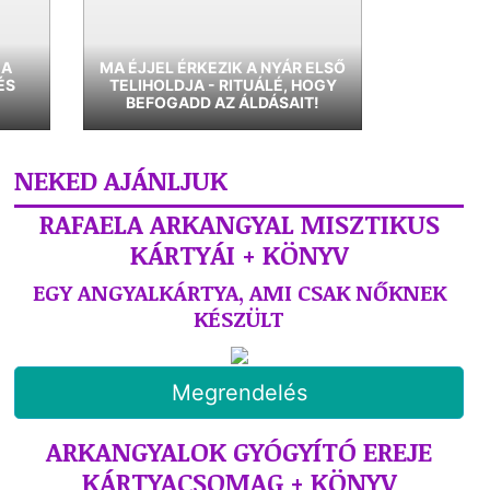
 A
MA ÉJJEL ÉRKEZIK A NYÁR ELSŐ
ÉS
TELIHOLDJA - RITUÁLÉ, HOGY
BEFOGADD AZ ÁLDÁSAIT!
NEKED AJÁNLJUK
RAFAELA ARKANGYAL MISZTIKUS
KÁRTYÁI + KÖNYV
EGY ANGYALKÁRTYA, AMI CSAK NŐKNEK
KÉSZÜLT
Megrendelés
ARKANGYALOK GYÓGYÍTÓ EREJE
KÁRTYACSOMAG + KÖNYV