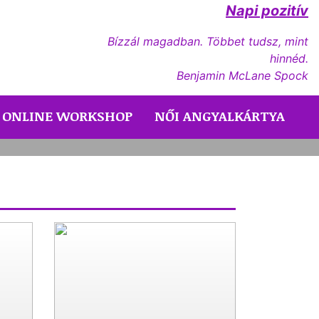
Napi pozitív
Bízzál magadban. Többet tudsz, mint
hinnéd.
Benjamin McLane Spock
inden jó, amit tettél, most visszatér h
ONLINE WORKSHOP
NŐI ANGYALKÁRTYA
Next