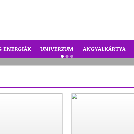
A mai nap Angyal üzenete - M
S ENERGIÁK
UNIVERZUM
ANGYALKÁRTYA