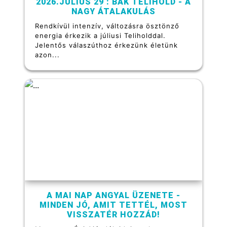
2026.JÚLIUS 29 : BAK TELIHOLD - A
NAGY ÁTALAKULÁS
Rendkívül intenzív, változásra ösztönző
energia érkezik a júliusi Teliholddal.
Jelentős válaszúthoz érkezünk életünk
azon...
A MAI NAP ANGYAL ÜZENETE -
MINDEN JÓ, AMIT TETTÉL, MOST
VISSZATÉR HOZZÁD!