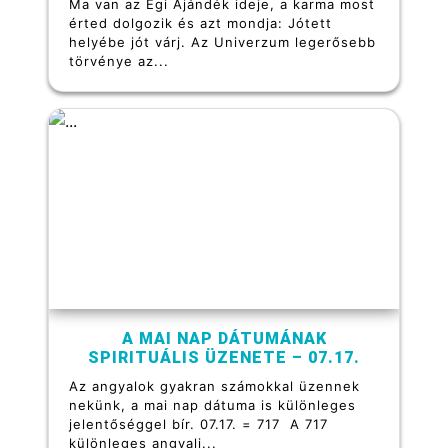
Ma van az Égi Ajándék ideje, a karma most
érted dolgozik és azt mondja: Jótett
helyébe jót várj. Az Univerzum legerősebb
törvénye az...
A MAI NAP DÁTUMÁNAK
SPIRITUÁLIS ÜZENETE – 07.17.
Az angyalok gyakran számokkal üzennek
nekünk, a mai nap dátuma is különleges
jelentőséggel bír. 07.17. = 717 A 717
különleges angyali...