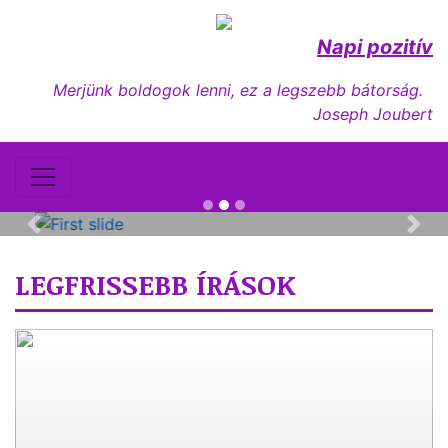
Napi pozitív
Merjünk boldogok lenni, ez a legszebb bátorság.
Joseph Joubert
A mai nap Angyal üzenete - Minden jó,
amit tettél, most visszatér hozzád!
Previous
Nex
LEGFRISSEBB ÍRÁSOK