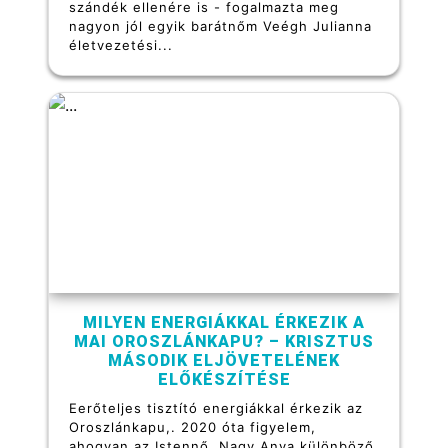
szándék ellenére is - fogalmazta meg
nagyon jól egyik barátnőm Veégh Julianna
életvezetési...
MILYEN ENERGIÁKKAL ÉRKEZIK A
MAI OROSZLÁNKAPU? – KRISZTUS
MÁSODIK ELJÖVETELÉNEK
ELŐKÉSZÍTÉSE
Eerőteljes tisztító energiákkal érkezik az
Oroszlánkapu,. 2020 óta figyelem,
ahogyan az Istennő, Nagy Anya különböző