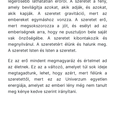
legerősebb láthatatlan erőről. A szeretet a fény,
amely bevilágítja azokat, akik adják, és azokat,
akik kapják. A szeretet gravitáció, mert az
embereket egymáshoz vonzza. A szeretet erő,
mert megsokszorozza a jót, és esélyt ad az
emberiségnek arra, hogy ne pusztuljon bele saját
vak önzőségébe. A szeretet kibontakozik és
megnyilvánul. A szeretetért élünk és halunk meg.
A szeretet Isten és Isten a szeretet.
Ez az erő mindent megmagyaráz és értelmet ad
az életnek. Ez az a változó, amelyet túl sok ideje
megtagadtunk, lehet, hogy azért, mert félünk a
szeretettől, mert ez az Univerzum egyetlen
energiája, amelyet az emberi lény még nem tanult
meg kénye kedve szerint irányítani.